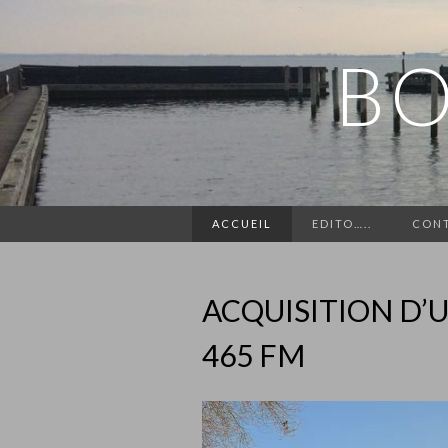
BO
ACCUEIL
EDITO…..
CON
ACQUISITION D’
465 FM