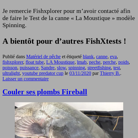
Je remercie Fishxplorer pour m’avoir contacté afin
de faire le Test de la canne « La Moustique » modèle
Spinning.
A bientôt pour d’autres FishXtests !
Publié dans
Matériel de pêche
et étiqueté
blank
,
canne
,
eva
,
fishxplorer
,
float tube
,
LA Moustique
,
lmab
,
peche
,
perche
,
poids
,
poisson
,
puissance
,
Sandre
,
slow
,
spinning
,
streetfishing
,
test
,
ultralight
,
youtube predator cup
le
03/11/2020
par
Thierry B.
.
Laisser un commentaire
Couler ses plombs Fireball