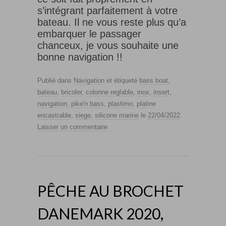
s’intégrant parfaitement à votre
bateau. Il ne vous reste plus qu’a
embarquer le passager
chanceux, je vous souhaite une
bonne navigation !!
Publié dans
Navigation
et étiqueté
bass boat
,
bateau
,
bricoler
,
colonne reglable
,
inox
,
insert
,
navigation
,
pike'n bass
,
plastimo
,
platine
encastrable
,
siege
,
silicone marine
le
22/04/2022
.
Laisser un commentaire
PÊCHE AU BROCHET
DANEMARK 2020,