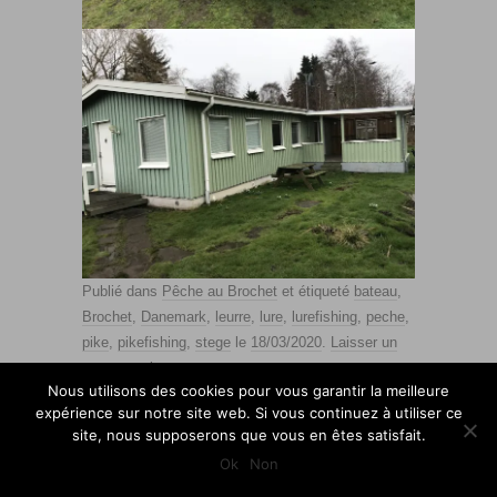
Publié dans
Pêche au Brochet
et étiqueté
bateau
,
Brochet
,
Danemark
,
leurre
,
lure
,
lurefishing
,
peche
,
pike
,
pikefishing
,
stege
le
18/03/2020
.
Laisser un
commentaire
Nous utilisons des cookies pour vous garantir la meilleure
expérience sur notre site web. Si vous continuez à utiliser ce
site, nous supposerons que vous en êtes satisfait.
Ok
Non