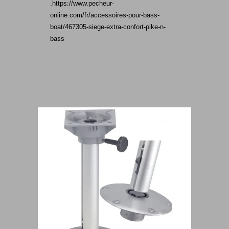
.https://www.pecheur-
online.com/fr/accessoires-pour-bass-
boat/467305-siege-extra-confort-pike-n-
bass