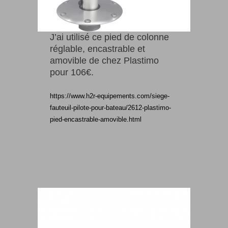
J’ai utilisé ce pied de colonne
réglable, encastrable et
amovible de chez Plastimo
pour 106€.
https://www.h2r-equipements.com/siege-
fauteuil-pilote-pour-bateau/2612-plastimo-
pied-encastrable-amovible.html