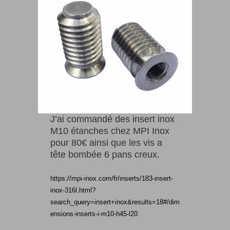
J’ai commandé des insert inox
M10 étanches chez MPI Inox
pour 80€ ainsi que les vis a
tête bombée 6 pans creux.
https://mpi-inox.com/fr/inserts/183-insert-
inox-316l.html?
search_query=insert+inox&results=18#/dim
ensions-inserts-i-m10-h45-l20