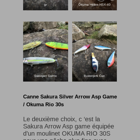
gr
Okuma Hélios HSX-40
Sweeper Salmo
Busterjerk Cwc
Canne Sakura Silver Arrow Asp Game
/ Okuma Rio 30s
Le deuxième choix, c ‘est la
Sakura Arrow Asp game équipée
d’un moulinet OKUMA RIO 30S