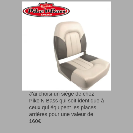
J’ai choisi un siège de chez
Pike’N Bass qui soit identique à
ceux qui équipent les places
arrières pour une valeur de
160€