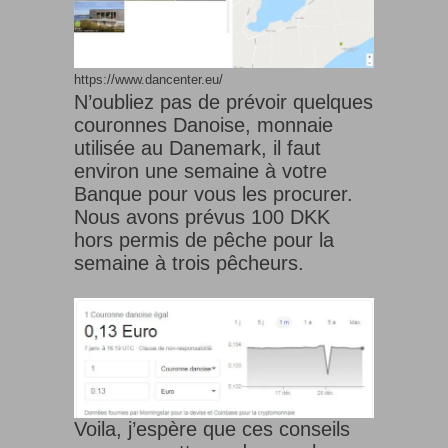
https://www.dancenter.eu/
N’oubliez pas de prévoir quelques
couronnes Danoise, monnaie
utilisée au Danemark, il faut
environ une semaine à votre
Banque pour vous les procurer.
Nous avons prévus 100 DKK
hors permis de pêche pour la
semaine à trois pêcheurs.
Voila, j’espère que ces conseils