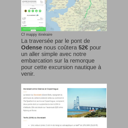
Cf mappy itinéraire
La traversée par le pont de
Odense
nous coûtera
52€
pour
un aller simple avec notre
embarcation sur la remorque
pour cette excursion nautique à
venir.