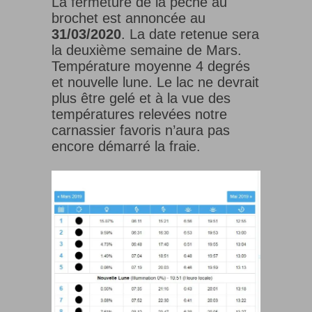
La fermeture de la pêche au
brochet est annoncée au
31/03/2020
. La date retenue sera
la deuxième semaine de Mars.
Température moyenne 4 degrés
et nouvelle lune. Le lac ne devrait
plus être gelé et à la vue des
températures relevées notre
carnassier favoris n’aura pas
encore démarré la fraie.