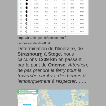
https://fr.tutiempo.net/odense.html?
donnees=calendrier#cal
Détermination de l’itinéraire, de
Strasbourg
à
Stege
, nous
calculons
1209 km
en passant
par le pont de
Odense.
Attention,
ne pas prendre le ferry pour la
traversée car il y a des heures d
’embarquement à respecter……..