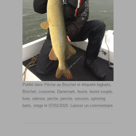
Publié dans
Pêche au Brochet
et étiqueté
bigbaits
,
Brochet
,
couronne
,
Danemark
,
leurre
,
leurre souple
,
lune
,
odense
,
peche
,
perche
,
session
,
spinning
baits
,
stege
le
07/01/2020
.
Laisser un commentaire