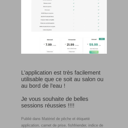
L’application est très facilement
utilisable que ce soit au salon ou
au bord de l’eau !
Je vous souhaite de belles
sessions réussies !!!!
Publié dans
Matériel de pêche
et étiqueté
application
,
carnet de prise
,
fishfriender
,
indice de