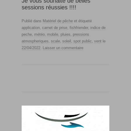
Je vous souhaite de belles
sessions réussies !!!!
Publié dans
Matériel de pêche
et étiqueté
application
,
carnet de prise
,
fishfriender
,
indice de
peche
,
météo
,
mobile
,
pluies
,
pressions
atmospheriques
,
scale
,
soleil
,
spot public
,
vent
le
22/04/2022
.
Laisser un commentaire