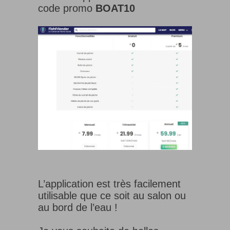
code promo
BOAT10
L’application est très facilement
utilisable que ce soit au salon ou
au bord de l’eau !