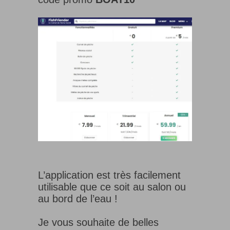
L’application est très facilement
utilisable que ce soit au salon ou
au bord de l’eau !
Je vous souhaite de belles