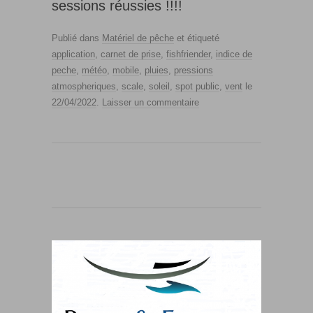
sessions réussies !!!!
Publié dans
Matériel de pêche
et étiqueté
application
,
carnet de prise
,
fishfriender
,
indice de
peche
,
météo
,
mobile
,
pluies
,
pressions
atmospheriques
,
scale
,
soleil
,
spot public
,
vent
le
22/04/2022
.
Laisser un commentaire