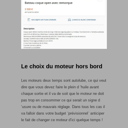
Le choix du moteur hors bord
Les moteurs deux temps sont autolube, ce qui veut
dire que vous devez faire le plein d ‘huile avant
chaque sortie et il va de soit que le moteur ne doit
pas trop en consommer ce qui serait un signe d
‘usure ou de mauvais réglage. Dans tous les cas il
va falloir dans votre budget ¨prévisionnel¨ anticiper
le fait de changer ce moteur d’ici quelque temps !