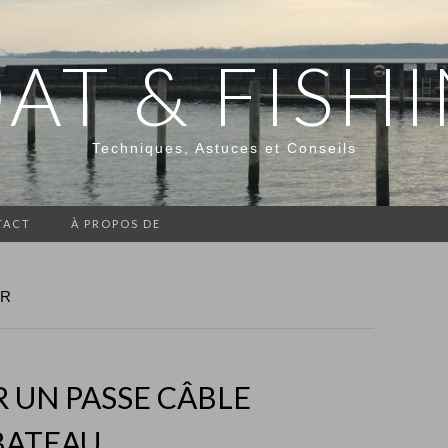
AT & FISH
Techniques, Astuces et Conseils
TACT
À PROPOS DE
ER
R UN PASSE CÂBLE
BATEAU