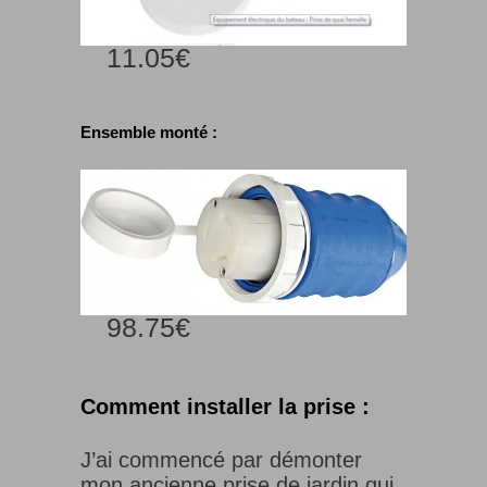
11.05€
Ensemble monté :
98.75€
Comment installer la prise :
J’ai commencé par démonter
mon ancienne prise de jardin qui