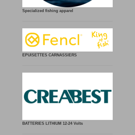
Specialized fishing apparel
EPUISETTES CARNASSIERS
BATTERIES LITHIUM
12-24 Volts