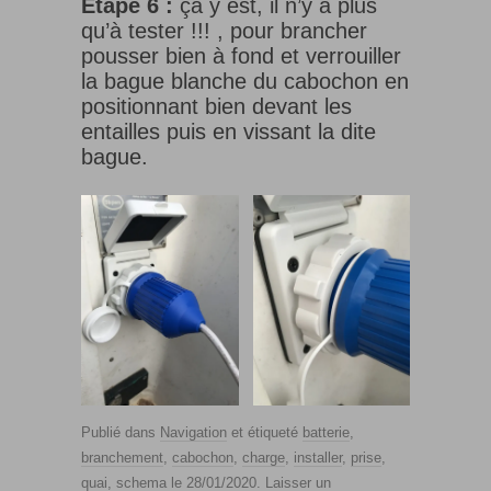
Etape 6 :
ça y est, il n’y a plus
qu’à tester !!! , pour brancher
pousser bien à fond et verrouiller
la bague blanche du cabochon en
positionnant bien devant les
entailles puis en vissant la dite
bague.
Publié dans
Navigation
et étiqueté
batterie
,
branchement
,
cabochon
,
charge
,
installer
,
prise
,
quai
,
schema
le
28/01/2020
.
Laisser un