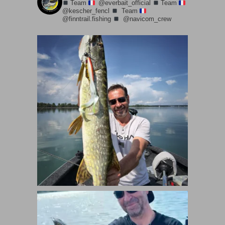
Team
@everbait_official
Team
@kescher_fencl
Team
@finntrail.fishing
@navicom_crew