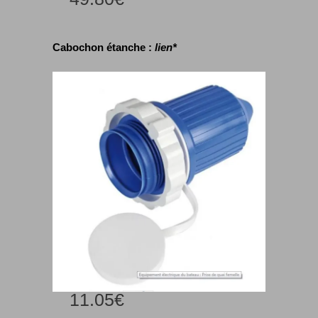
Cabochon étanche :
lien*
11.05€