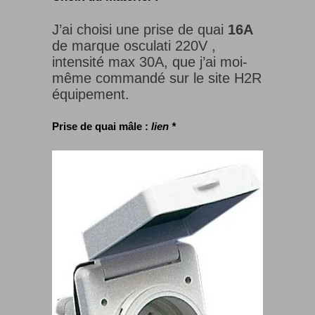
J’ai choisi une prise de quai
16A
de marque osculati 220V ,
intensité max 30A, que j’ai moi-
même commandé sur le site H2R
équipement.
Prise de quai mâle :
lien *