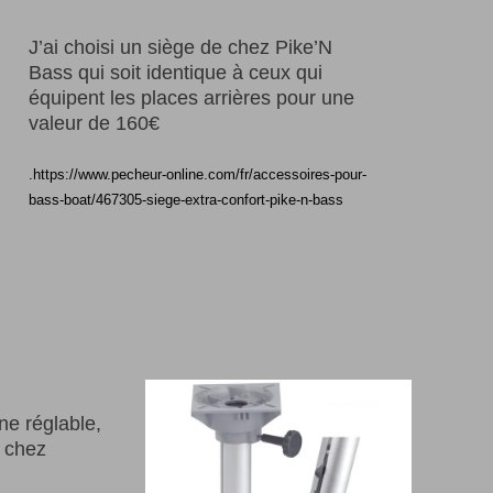
J’ai choisi un siège de chez Pike’N
Bass qui soit identique à ceux qui
équipent les places arrières pour une
valeur de 160€
.https://www.pecheur-online.com/fr/accessoires-pour-
bass-boat/467305-siege-extra-confort-pike-n-bass
nne réglable,
e chez