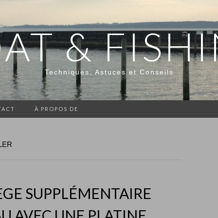
AT & FISH
Techniques, Astuces et Conseils
TACT
À PROPOS DE
LER
ÈGE SUPPLÉMENTAIRE
U AVEC UNE PLATINE