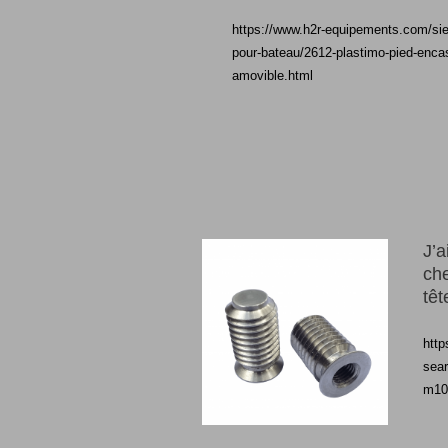
https://www.h2r-equipements.com/sieg
pour-bateau/2612-plastimo-pied-encas
amovible.html
J’
che
tê
http
sear
m10