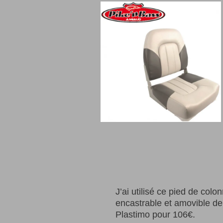
J’ai utilisé ce pied de colo
encastrable et amovible d
Plastimo pour 106€.