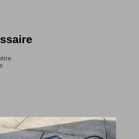
ssaire
ètre
he