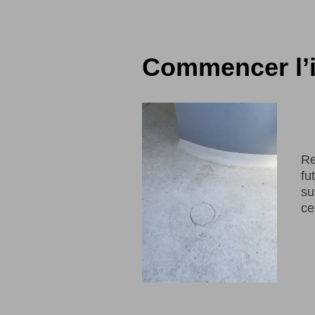
Commencer l’i
Re
fu
su
ce