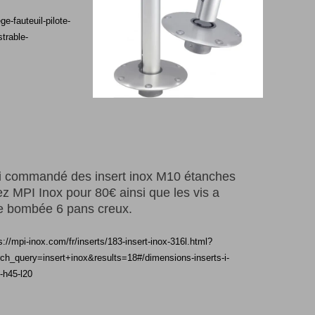
e-fauteuil-pilote-
trable-
ai commandé des insert inox M10 étanches
z MPI Inox pour 80€ ainsi que les vis a
te bombée 6 pans creux.
s://mpi-inox.com/fr/inserts/183-insert-inox-316l.html?
ch_query=insert+inox&results=18#/dimensions-inserts-i-
-h45-l20