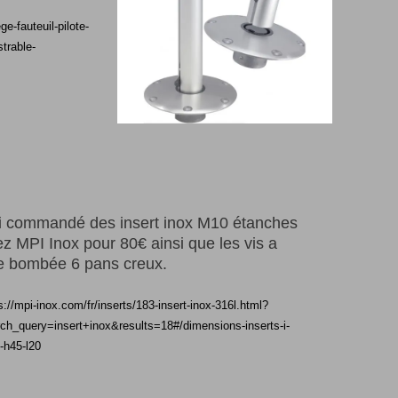
e-fauteuil-pilote-
trable-
ai commandé des insert inox M10 étanches
z MPI Inox pour 80€ ainsi que les vis a
te bombée 6 pans creux.
s://mpi-inox.com/fr/inserts/183-insert-inox-316l.html?
ch_query=insert+inox&results=18#/dimensions-inserts-i-
-h45-l20