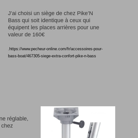
J’ai choisi un siège de chez Pike’N
Bass qui soit identique à ceux qui
équipent les places arrières pour une
valeur de 160€
.https://www.pecheur-online.com/fr/accessoires-pour-
bass-boat/467305-siege-extra-confort-pike-n-bass
nne réglable,
e chez