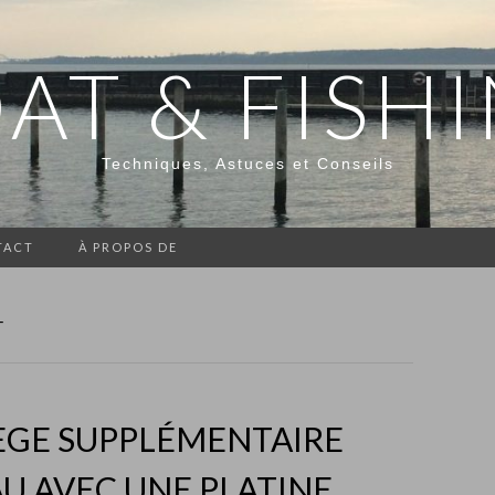
AT & FISH
Techniques, Astuces et Conseils
TACT
À PROPOS DE
T
ÈGE SUPPLÉMENTAIRE
U AVEC UNE PLATINE