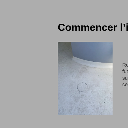
Commencer l’i
Re
fu
su
ce