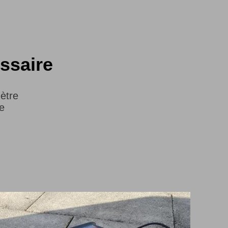
ssaire
ètre
he