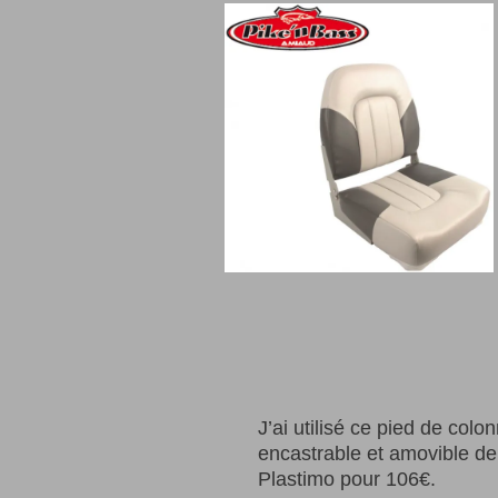
J’ai utilisé ce pied de colo
encastrable et amovible d
Plastimo pour 106€.