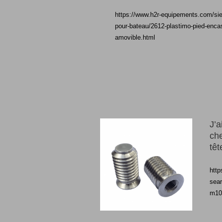
https://www.h2r-equipements.com/sieg
pour-bateau/2612-plastimo-pied-encas
amovible.html
J’
che
tê
http
sear
m10