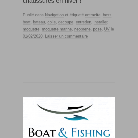
chaussures en hiver !
Publié dans
Navigation
et étiqueté
antracite
,
bass
boat
,
bateau
,
colle
,
decoupe
,
entretien
,
installer
,
moquette
,
moquette marine
,
neoprene
,
pose
,
UV
le
01/02/2020
.
Laisser un commentaire