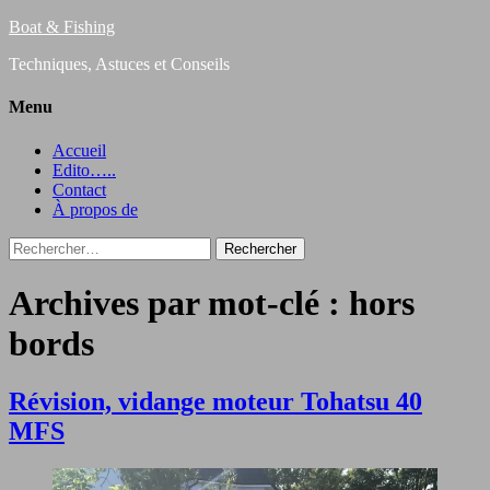
Boat & Fishing
Techniques, Astuces et Conseils
Menu
Accueil
Edito…..
Contact
À propos de
Rechercher :
Archives par mot-clé : hors
bords
Révision, vidange moteur Tohatsu 40
MFS