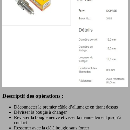
Descriptif des opérations :
Déconnecter le premier câble d’allumage en tirant dessus
Dévisser la bougie à changer
Revisser la bougie neuve et visser la manuellement jusqu’à
contact
Resserrer avec la clé à bougie sans forcer