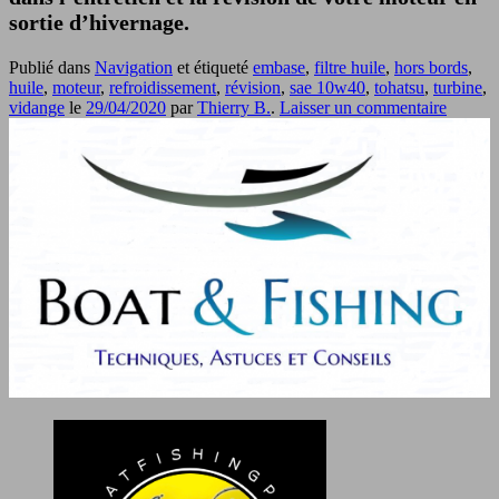
sortie d’hivernage.
Publié dans
Navigation
et étiqueté
embase
,
filtre huile
,
hors bords
,
huile
,
moteur
,
refroidissement
,
révision
,
sae 10w40
,
tohatsu
,
turbine
,
vidange
le
29/04/2020
par
Thierry B.
.
Laisser un commentaire