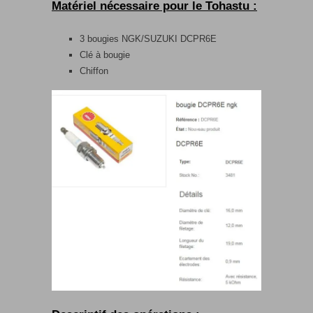
Matériel nécessaire pour le Tohastu :
3 bougies NGK/SUZUKI DCPR6E
Clé à bougie
Chiffon