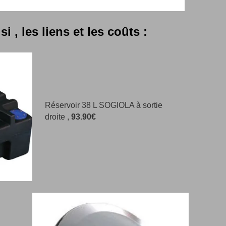
i , les liens et les coûts :
Réservoir 38 L SOGIOLA à sortie
droite ,
93.90€