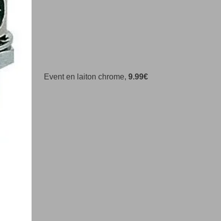
Event en laiton chrome,
9.99€