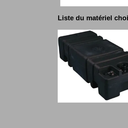
L
iste du matériel chois