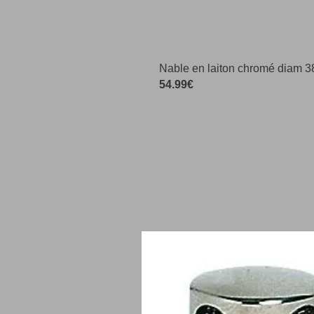
Nable en laiton chromé diam 3
54.99€