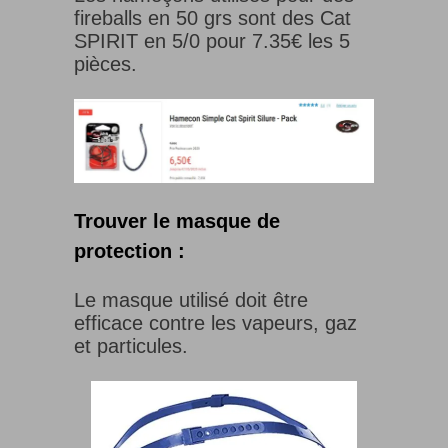
fireballs en 50 grs sont des Cat
SPIRIT en 5/0 pour 7.35€ les 5
pièces.
Trouver le masque de
protection :
Le masque utilisé doit être
efficace contre les vapeurs, gaz
et particules.