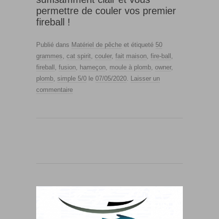
permettre de couler vos premier
fireball !
Publié dans
Matériel de pêche
et étiqueté
50
grammes
,
cat spirit
,
couler
,
fait maison
,
fire-ball
,
fireball
,
fusion
,
hameçon
,
moule à plomb
,
owner
,
plomb
,
simple 5/0
le
07/05/2020
.
Laisser un
commentaire