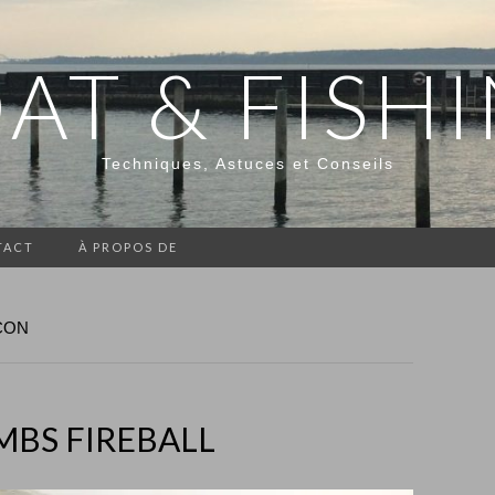
AT & FISH
Techniques, Astuces et Conseils
TACT
À PROPOS DE
ÇON
MBS FIREBALL