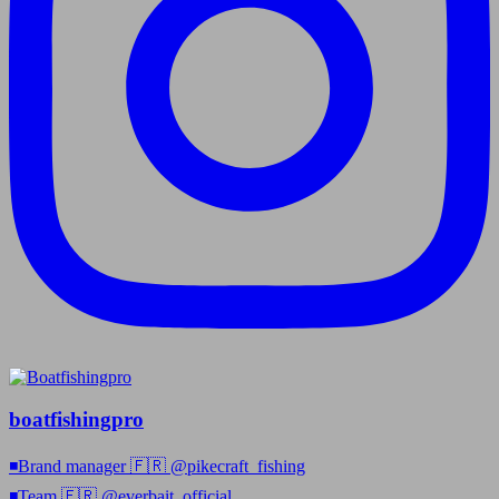
boatfishingpro
◾️Brand manager 🇫🇷 @pikecraft_fishing
◾️Team 🇫🇷 @everbait_official