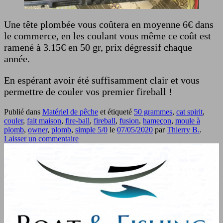
Une tête plombée vous coûtera en moyenne 6€ dans
le commerce, en les coulant vous même ce coût est
ramené à 3.15€ en 50 gr, prix dégressif chaque
année.
En espérant avoir été suffisamment clair et vous
permettre de couler vos premier fireball !
Publié dans
Matériel de pêche
et étiqueté
50 grammes
,
cat spirit
,
couler
,
fait maison
,
fire-ball
,
fireball
,
fusion
,
hameçon
,
moule à
plomb
,
owner
,
plomb
,
simple 5/0
le
07/05/2020
par
Thierry B.
.
Laisser un commentaire