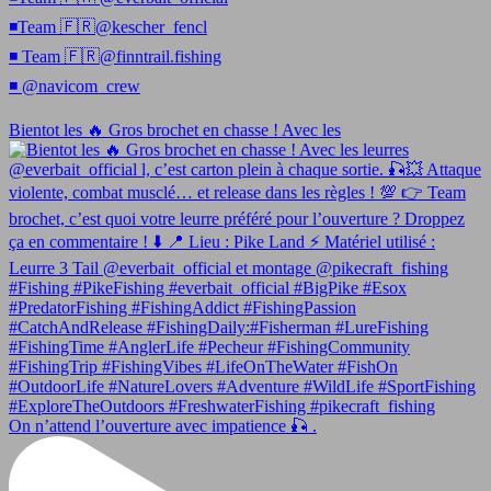
◾️Team 🇫🇷@kescher_fencl
◾️ Team 🇫🇷@finntrail.fishing
◾️ @navicom_crew
Bientot les 🔥 Gros brochet en chasse ! Avec les
On n’attend l’ouverture avec impatience 🎣 .