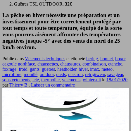
Guêtres TSL OUTDOOR.
32€
La pêche en hiver nécessite une préparation et un
investissement pour être correctement protégé par
tout temps et toute température, équipé de la sorte
vous pourrez aisément affronter des températures
negatives jusque -5° avec des vents du nord de 25
km/h environ.
Publié dans
Vêtements techniques
et étiqueté
bering
,
bonnet
,
boxer
,
cagoule northface
,
chaussettes
,
chaussures
,
combinaison
,
etanche
,
foxrage
,
froid
,
gants
,
guetres
,
heatholder
,
hiver
,
imax
,
meteo
,
microfibre
,
mouillé
,
outdoor
,
pieds
,
plastron
,
refrigiwear
,
savagear
,
sous vetements
,
tete
,
thermolite
,
vetements
,
wintersuit
le
18/01/2020
par
Thierry B.
.
Laisser un commentaire