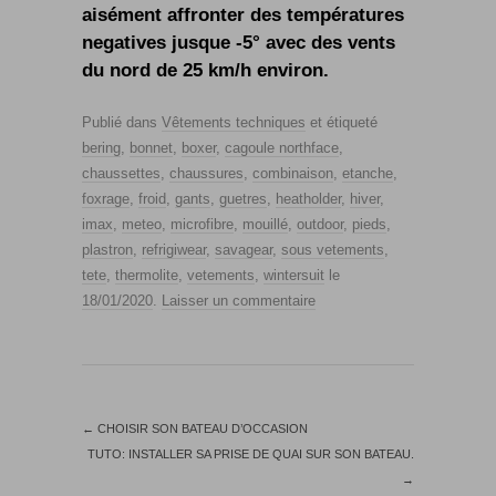
aisément affronter des températures
negatives jusque -5° avec des vents
du nord de 25 km/h environ.
Publié dans
Vêtements techniques
et étiqueté
bering
,
bonnet
,
boxer
,
cagoule northface
,
chaussettes
,
chaussures
,
combinaison
,
etanche
,
foxrage
,
froid
,
gants
,
guetres
,
heatholder
,
hiver
,
imax
,
meteo
,
microfibre
,
mouillé
,
outdoor
,
pieds
,
plastron
,
refrigiwear
,
savagear
,
sous vetements
,
tete
,
thermolite
,
vetements
,
wintersuit
le
18/01/2020
.
Laisser un commentaire
←
CHOISIR SON BATEAU D’OCCASION
TUTO: INSTALLER SA PRISE DE QUAI SUR SON BATEAU.
→