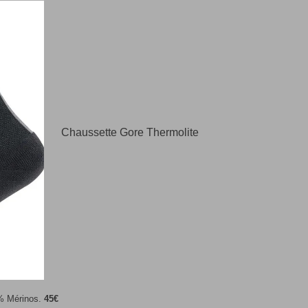
Chaussette Gore Thermolite
% Mérinos.
45€