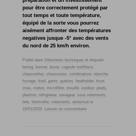
préparation et un investissement
pour être correctement protégé par
tout temps et toute température,
équipé de la sorte vous pourrez
aisément affronter des températures
negatives jusque -5° avec des vents
du nord de 25 km/h environ.
Publié dans
Vêtements techniques
et étiqueté
bering
,
bonnet
,
boxer
,
cagoule northface
,
chaussettes
,
chaussures
,
combinaison
,
etanche
,
foxrage
,
froid
,
gants
,
guetres
,
heatholder
,
hiver
,
imax
,
meteo
,
microfibre
,
mouillé
,
outdoor
,
pieds
,
plastron
,
refrigiwear
,
savagear
,
sous vetements
,
tete
,
thermolite
,
vetements
,
wintersuit
le
18/01/2020
.
Laisser un commentaire